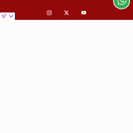
PROSSEGUIR
Navegue
Início
Política
Mundo
Educação
Saúde
Racismo
Religião
Negras e Negros
Movimento negro
Áfricas
Cotidiano
Carnaval
Entrevista
Brasil
Expo Internacional
Música
Travessia
LUTA
JUSTIÇA
DESIGUALDADE