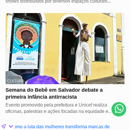
shows distribuídos por diversos espaços culturais...
Termos de Uso e Privacidade
Esse site utiliza cookies para melhorar sua experiência
CULTURA
de navegação. Ao continuar o acesso, entendemos
Semana do Bebê em Salvador debate a
que você concorda com nossos Termos de Uso e
primeira infância antirracista
Privacidade.
PARA MAIS INFORMAÇÕES,
ACESSE NOSSOS TERMOS
Evento promovido pela prefeitura e Unicef realiza
CLICANDO AQUI
oficinas, palestras e ações focadas na equidade e...
PROSSEGUIR